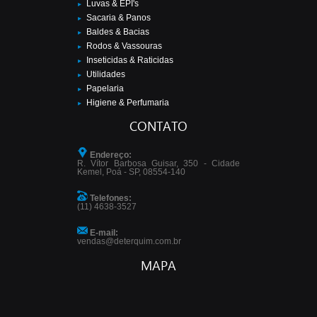
Luvas & EPI's
Sacaria & Panos
Baldes & Bacias
Rodos & Vassouras
Inseticidas & Raticidas
Utilidades
Papelaria
Higiene & Perfumaria
CONTATO
Endereço:
R. Vítor Barbosa Guisar, 350 - Cidade
Kemel, Poá - SP, 08554-140
Telefones:
(11) 4638-3527
E-mail:
vendas@deterquim.com.br
MAPA